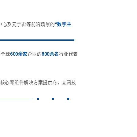
中心及元宇宙等前沿场景的
“数字主
自全球
600余家
企业的
800余名
行业代表
T核心零组件解决方案提供商，立讯技