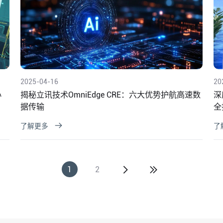
2025-04-16
20
心
揭秘立讯技术OmniEdge CRE：六大优势护航高速数
深
据传输
全
了解更多
了
1
2